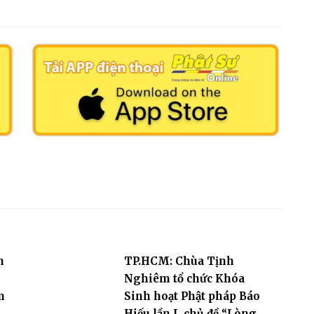
n
TP.HCM: Chùa Tịnh
Nghiêm tổ chức Khóa
m
Sinh hoạt Phật pháp Báo
Hiếu lần I, chủ đề “Lòng