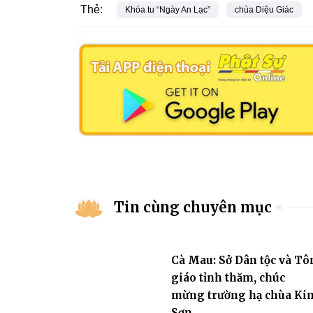
Thẻ:
Khóa tu “Ngày An Lạc”
chùa Diệu Giác
Tin cùng chuyên mục
Cà Mau: Sở Dân tộc và Tô
giáo tỉnh thăm, chúc
mừng trường hạ chùa Ki
Sơn