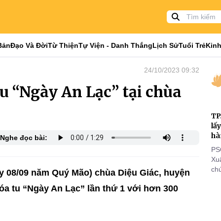
Bản
Đạo Và Đời
Từ Thiện
Tự Viện - Danh Thắng
Lịch Sử
Tuổi Trẻ
Kinh
24/10/2023 09:32
u “Ngày An Lạc” tại chùa
TP
lấ
hà
Nghe đọc bài:
PS
Xu
chứ
 08/09 năm Quý Mão) chùa Diệu Giác, huyện
tôn
khóa tu “Ngày An Lạc” lần thứ 1 với hơn 300
cá
thi
đi