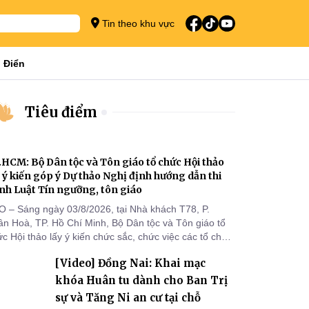
Tin theo khu vực
 Điển
Tiêu điểm
.HCM: Bộ Dân tộc và Tôn giáo tổ chức Hội thảo
y ý kiến góp ý Dự thảo Nghị định hướng dẫn thi
nh Luật Tín ngưỡng, tôn giáo
O – Sáng ngày 03/8/2026, tại Nhà khách T78, P.
ân Hoà, TP. Hồ Chí Minh, Bộ Dân tộc và Tôn giáo tổ
c Hội thảo lấy ý kiến chức sắc, chức việc các tổ chức
 giáo, người đại diện, Ban Quản lý cơ sở tín ngưỡng
[Video] Đồng Nai: Khai mạc
c tỉnh, thành phố khu vực phía Nam nhằm góp ý hoàn
ện hồ sơ Dự thảo Nghị định quy định chi tiết một số
khóa Huân tu dành cho Ban Trị
ều và biện pháp để tổ chức
sự và Tăng Ni an cư tại chỗ