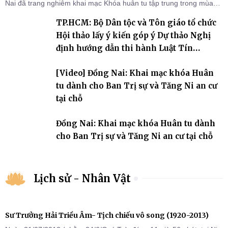
Nai đã trang nghiêm khai mạc Khóa huân tu tập trung trong mùa
An cư kiết hạ Phật lịch 2570 dành cho chư Tăng hành giả an cư tại
TP.HCM: Bộ Dân tộc và Tôn giáo tổ chức
chỗ khu vực VII, VIII và trường hạ chùa Quốc Ân Khải Tường.
Hội thảo lấy ý kiến góp ý Dự thảo Nghị
định hướng dẫn thi hành Luật Tín
ngưỡng, tôn giáo
[Video] Đồng Nai: Khai mạc khóa Huân
tu dành cho Ban Trị sự và Tăng Ni an cư
tại chỗ
Đồng Nai: Khai mạc khóa Huân tu dành
cho Ban Trị sự và Tăng Ni an cư tại chỗ
Lịch sử - Nhân Vật
Sư Trưởng Hải Triều Âm- Tịch chiếu vô song (1920-2013)