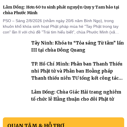
Lâm Đồng: Hơn 60 tu sinh phát nguyện Quy y Tam bảo tại
chùa Phước Minh
PSO – Sáng 2/8/2026 (nhằm ngày 20/6 năm Bính Ngọ), trong
khuôn khổ khóa sinh hoạt Phật pháp mùa hè "Tay Phật trong tay
con" lần II với chủ đề "Trái tim hiểu biết", chùa Phước Minh (xã
Hàm Kiệm) đã trang nghiêm tổ chức lễ phát nguyện quy y Tam bảo
Tây Ninh: Khóa tu “Tỏa sáng Từ tâm” lần
cho hơn 60 tu sinh.
III tại chùa Đông Quang
TP. Hồ Chí Minh: Phân ban Thanh Thiếu
nhi Phật tử và Phân ban Hoằng pháp
Thanh thiếu niên TƯ tổng kết công tác
Phật sự nhiệm kỳ IX (2022 – 2027)
Lâm Đồng: Chùa Giác Hải trang nghiêm
tổ chức lễ Hằng thuận cho đôi Phật tử
QUAN TÂM & HỖ TRỢ