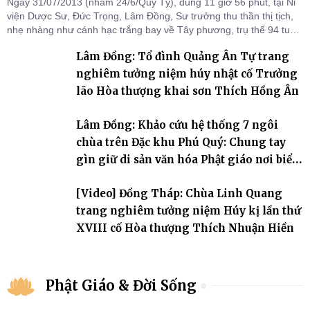
Ngày 31/07/2013 (nhằm 24/6/Quý Tỵ), đúng 11 giờ 56 phút, tại Ni
viện Dược Sư, Đức Trọng, Lâm Đồng, Sư trưởng thu thần thị tịch,
nhẹ nhàng như cánh hạc trắng bay về Tây phương, trụ thế 94 tuổi
đời, 60 hạ lạp.
Lâm Đồng: Tổ đình Quảng Ân Tự trang
nghiêm tưởng niệm húy nhật cố Trưởng
lão Hòa thượng khai sơn Thích Hồng Ân
Lâm Đồng: Khảo cứu hệ thống 7 ngôi
chùa trên Đặc khu Phú Quý: Chung tay
gìn giữ di sản văn hóa Phật giáo nơi biển
đảo
[Video] Đồng Tháp: Chùa Linh Quang
trang nghiêm tưởng niệm Húy kị lần thứ
XVIII cố Hòa thượng Thích Nhuận Hiền
Phật Giáo & Đời Sống