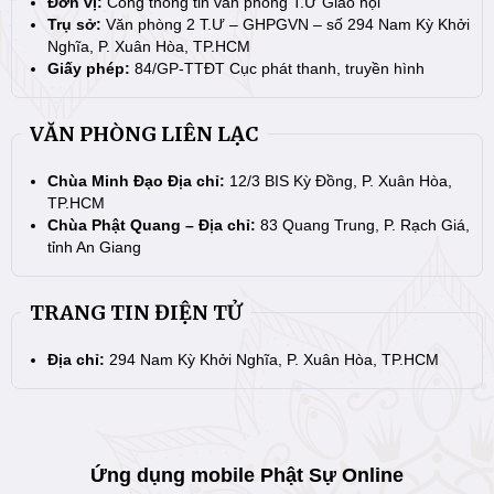
Đơn vị:
Cổng thông tin văn phòng T.Ư Giáo hội
Trụ sở:
Văn phòng 2 T.Ư – GHPGVN – số 294 Nam Kỳ Khởi
Nghĩa, P. Xuân Hòa, TP.HCM
Giấy phép:
84/GP-TTĐT Cục phát thanh, truyền hình
VĂN PHÒNG LIÊN LẠC
Chùa Minh Đạo Địa chỉ:
12/3 BIS Kỳ Đồng, P. Xuân Hòa,
TP.HCM
Chùa Phật Quang – Địa chỉ:
83 Quang Trung, P. Rạch Giá,
tỉnh An Giang
TRANG TIN ĐIỆN TỬ
Địa chỉ:
294 Nam Kỳ Khởi Nghĩa, P. Xuân Hòa, TP.HCM
Ứng dụng mobile Phật Sự Online