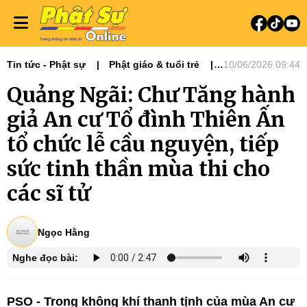
Tin tức - Phật sự
Phật giáo & tuổi trẻ
10/06/2026 09:44
Phật sự miền Trung
Quảng Ngãi: Chư Tăng hành
giả An cư Tổ đình Thiên Ấn
tổ chức lễ cầu nguyện, tiếp
sức tinh thần mùa thi cho
các sĩ tử
Ngọc Hằng
Nghe đọc bài:
PSO - Trong không khí thanh tịnh của mùa An cư