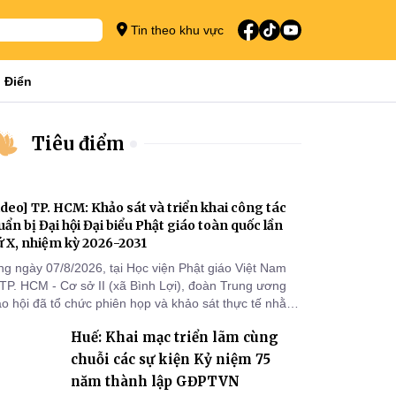
Tin theo khu vực
 Điển
Tiêu điểm
ideo] TP. HCM: Khảo sát và triển khai công tác
uẩn bị Đại hội Đại biểu Phật giáo toàn quốc lần
ứ X, nhiệm kỳ 2026-2031
ng ngày 07/8/2026, tại Học viện Phật giáo Việt Nam
 TP. HCM - Cơ sở II (xã Bình Lợi), đoàn Trung ương
áo hội đã tổ chức phiên họp và khảo sát thực tế nhằm
ển khai công tác chuẩn bị Đại hội Đại biểu Phật giáo
Huế: Khai mạc triển lãm cùng
àn quốc lần thứ X, nhiệm kỳ 2026-2031.
chuỗi các sự kiện Kỷ niệm 75
năm thành lập GĐPTVN