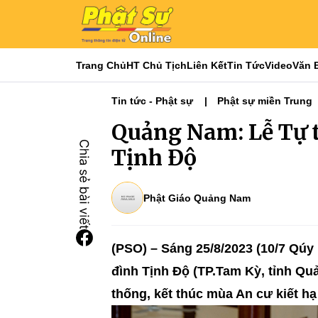
Trang Chủ
HT Chủ Tịch
Liên Kết
Tin Tức
Video
Văn 
Tin tức - Phật sự
Phật sự miền Trung
Quảng Nam: Lễ Tự t
Tịnh Độ
Phật Giáo Quảng Nam
(PSO) – Sáng 25/8/2023 (10/7 Qúy 
đình Tịnh Độ (TP.Tam Kỳ, tỉnh Qu
thống, kết thúc mùa An cư kiết hạ