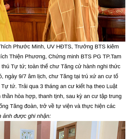
HT.Thích Phước Minh, UV HĐTS, Trưởng BTS kiêm
hích Thiện Phương, Chứng minh BTS PG TP.Tam
 thú Tự tứ; toàn thể chư Tăng cử hành nghi thức
, ngày 9/7 âm lịch, chư Tăng tại trú xứ an cư tổ
Tự tứ. Trải qua 3 tháng an cư kiết hạ theo Luật
 thần hòa hợp, thanh tịnh, sau kỳ an cư tập trung
sống Tăng đoàn, trở về tự viện và thực hiện các
h ảnh được ghi nhận: