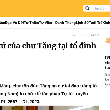
Bản
Đạo Và Đời
Từ Thiện
Tự Viện - Danh Thắng
Lịch Sử
Tuổi Trẻ
Kinh
27/08/2023 14:53
ứ của chư Tăng tại tổ đình
[V
ch
th
Sá
tại
Gi
Mão), chư tôn đức Tăng an cư tại đạo tràng tổ
tri
ảng Nam) tổ chức lễ tác pháp Tự tứ truyền
to
 PL.2567 – DL.2023.