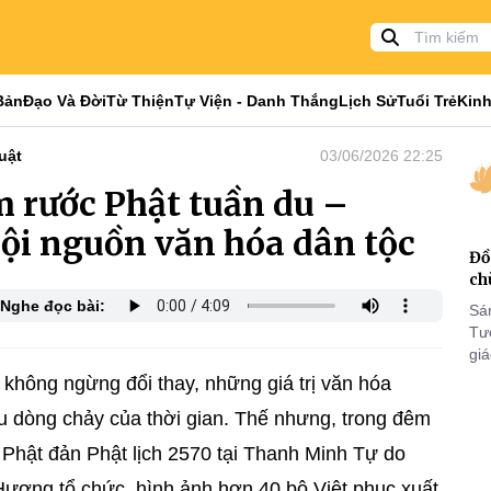
Bản
Đạo Và Đời
Từ Thiện
Tự Viện - Danh Thắng
Lịch Sử
Tuổi Trẻ
Kinh
uật
03/06/2026 22:25
m rước Phật tuần du –
cội nguồn văn hóa dân tộc
Đồ
ch
Nghe đọc bài:
Sá
Tư
gi
Khó
không ngừng đổi thay, những giá trị văn hóa
25
sau dòng chảy của thời gian. Thế nhưng, trong đêm
VI
 Phật đản Phật lịch 2570 tại Thanh Minh Tự do
ương tổ chức, hình ảnh hơn 40 bộ Việt phục xuất