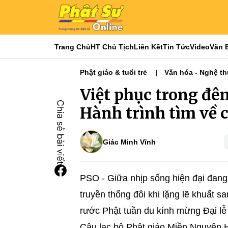
Trang Chủ
HT Chủ Tịch
Liên Kết
Tin Tức
Video
Văn 
Phật giáo & tuổi trẻ
Văn hóa - Nghệ th
Việt phục trong đê
Hành trình tìm về 
Giác Minh Vĩnh
PSO - Giữa nhịp sống hiện đại đang 
truyền thống đôi khi lặng lẽ khuất 
rước Phật tuần du kính mừng Đại lễ
Câu lạc bộ Phật giáo Miền Nguyên H