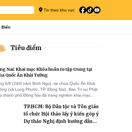
Tin theo khu vực
 Điển
Tiêu điểm
ng Nai: Khai mạc Khóa huân tu tập trung tại
ùa Quốc Ân Khải Tường
ng 6/8 (24/6 năm Bính Ngọ), tại chùa Quốc Ân Khải
ờng (xã Long Phước, TP. Đồng Nai), Ban Trị sự Phật
áo thành phố Đồng Nai đã trang nghiêm khai mạc
a huân tu tập trung trong mùa An cư kiết hạ Phật lịch
TP.HCM: Bộ Dân tộc và Tôn giáo
70 dành cho chư Tăng hành giả an cư tại chỗ khu vực
I, VIII và trường hạ chùa Quốc Ân Khải Tường.
tổ chức Hội thảo lấy ý kiến góp ý
Dự thảo Nghị định hướng dẫn
thi hành Luật Tín ngưỡng, tôn