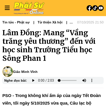
Tin tức - Phật sự
Từ thiện Xã hội
07/10/2025 21:50
Phật sự Tây Nguyên
Lâm Đồng: Mang “Vầng
trăng yêu thương” đến với
học sinh Trường Tiểu học
Sông Phan 1
Giác Minh Vĩnh
Nghe đọc bài:
PSO - Trong không khí ấm áp của ngày Tết Đoàn
viên, tối ngày 5/10/2025 vừa qua, Câu lạc bộ