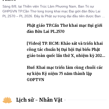
Sáng 8/8, tại Thiền viện Trúc Lâm Phương Nam, Ban Trị sự
GHPGVN TP.Cần Thơ long trọng khai mạc Đại giới đàn Bửu Lai
PL.2570 – PL.2026. Đây là Phật sự trọng đại đầu tiên được Ban Trị
sự triển khai sau thành công của Đại hội Phật giáo thành phố lần
Phật giáo TP.Cần Thơ khai mạc Đại giới
thứ I, thể hiện sự quan tâm đối với công tác truyền giới, đào tạo
Tăng tài và tiếp nối mạng mạch Tăng-g
đàn Bửu Lai PL.2570
[Video] TP. HCM: Khảo sát và triển khai
công tác chuẩn bị Đại hội Đại biểu Phật
giáo toàn quốc lần thứ X, nhiệm kỳ 2026-
2031
Huế: Khai mạc triển lãm cùng chuỗi các
sự kiện Kỷ niệm 75 năm thành lập
GĐPTVN
Lịch sử - Nhân Vật