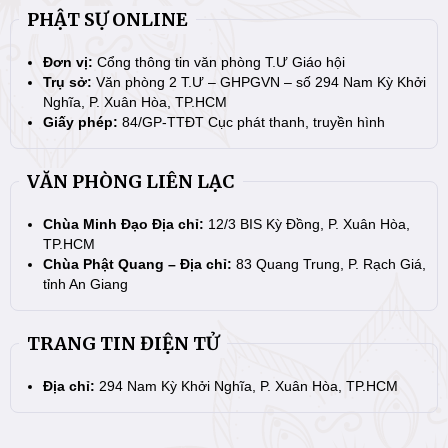
PHẬT SỰ ONLINE
Đơn vị:
Cổng thông tin văn phòng T.Ư Giáo hội
Trụ sở:
Văn phòng 2 T.Ư – GHPGVN – số 294 Nam Kỳ Khởi
Nghĩa, P. Xuân Hòa, TP.HCM
Giấy phép:
84/GP-TTĐT Cục phát thanh, truyền hình
VĂN PHÒNG LIÊN LẠC
Chùa Minh Đạo Địa chỉ:
12/3 BIS Kỳ Đồng, P. Xuân Hòa,
TP.HCM
Chùa Phật Quang – Địa chỉ:
83 Quang Trung, P. Rạch Giá,
tỉnh An Giang
TRANG TIN ĐIỆN TỬ
Địa chỉ:
294 Nam Kỳ Khởi Nghĩa, P. Xuân Hòa, TP.HCM