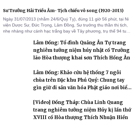
Sư Trưởng Hải Triều Âm- Tịch chiếu vô song (1920-2013)
Ngày 31/07/2013 (nhằm 24/6/Quý Tỵ), đúng 11 giờ 56 phút, tại Ni
viện Dược Sư, Đức Trọng, Lâm Đồng, Sư trưởng thu thần thị tịch,
nhẹ nhàng như cánh hạc trắng bay về Tây phương, trụ thế 94 tuổi
đời, 60 hạ lạp.
Lâm Đồng: Tổ đình Quảng Ân Tự trang
nghiêm tưởng niệm húy nhật cố Trưởng
lão Hòa thượng khai sơn Thích Hồng Ân
Lâm Đồng: Khảo cứu hệ thống 7 ngôi
chùa trên Đặc khu Phú Quý: Chung tay
gìn giữ di sản văn hóa Phật giáo nơi biển
đảo
[Video] Đồng Tháp: Chùa Linh Quang
trang nghiêm tưởng niệm Húy kị lần thứ
XVIII cố Hòa thượng Thích Nhuận Hiền