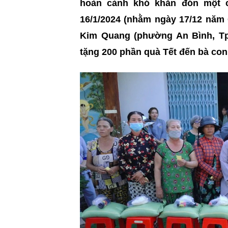
hoàn cảnh khó khăn đón một c
16/1/2024 (nhằm ngày 17/12 năm 
Kim Quang (phường An Bình, Tp.
tặng 200 phần quà Tết đến bà co