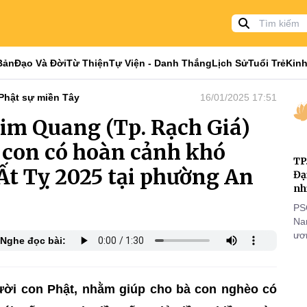
Bản
Đạo Và Đời
Từ Thiện
Tự Viện - Danh Thắng
Lịch Sử
Tuổi Trẻ
Kinh
Phật sự miền Tây
16/01/2025 17:51
im Quang (Tp. Rạch Giá)
à con có hoàn cảnh khó
TP
Ất Tỵ 2025 tại phường An
Đạ
nh
PS
Nam
ươn
Nghe đọc bài:
nhằ
gi
gười con Phật, nhằm giúp cho bà con nghèo có