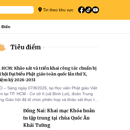
Tin theo khu vực
 Điển
Tiêu điểm
. HCM: Khảo sát và triển khai công tác chuẩn bị
i hội Đại biểu Phật giáo toàn quốc lần thứ X,
iệm kỳ 2026-2031
O – Sáng ngày 07/8/2026, tại Học viện Phật giáo Việt
 tại TP. HCM - Cơ sở II (xã Bình Lợi), đoàn Trung
g Giáo hội đã tổ chức phiên họp và khảo sát thực tế
m triển khai công tác chuẩn bị Đại hội Đại biểu Phật
Đồng Nai: Khai mạc Khóa huân
áo toàn quốc lần thứ X, nhiệm kỳ 2026-2031.
tu tập trung tại chùa Quốc Ân
Khải Tường