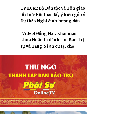
TP.HCM: Bộ Dân tộc và Tôn giáo
tổ chức Hội thảo lấy ý kiến góp ý
Dự thảo Nghị định hướng dẫn
thi hành Luật Tín ngưỡng, tôn
[Video] Đồng Nai: Khai mạc
giáo
khóa Huân tu dành cho Ban Trị
sự và Tăng Ni an cư tại chỗ