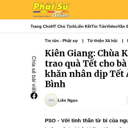
Trang Chủ
HT Chủ Tịch
Liên Kết
Tin Tức
Video
Văn 
Tin tức - Phật sự
Từ thiện Xã hội
Kiên Giang: Chùa K
trao quà Tết cho b
khăn nhân dịp Tết 
Bình
Liên Ngọc
PSO - Với tinh thần từ bi của n