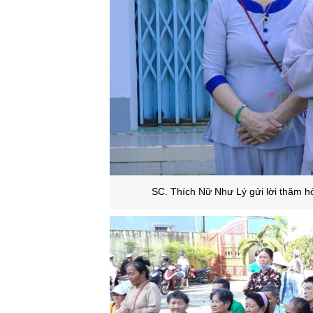
SC. Thích Nữ Như Lý gửi lời thăm h