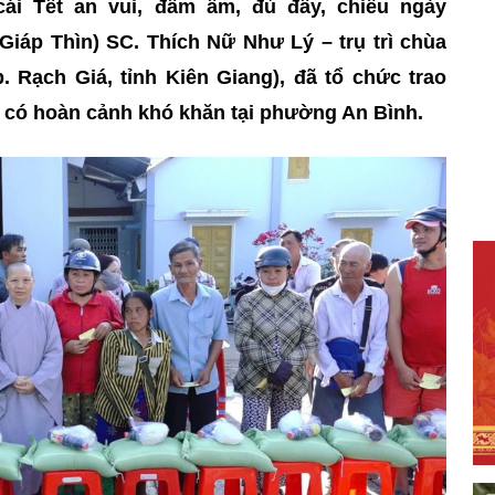
ái Tết an vui, đầm ấm, đủ đầy, chiều ngày
Giáp Thìn) SC. Thích Nữ Như Lý – trụ trì chùa
 Rạch Giá, tỉnh Kiên Giang), đã tổ chức trao
n có hoàn cảnh khó khăn tại phường An Bình.