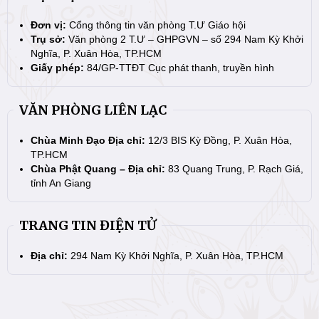
Đơn vị:
Cổng thông tin văn phòng T.Ư Giáo hội
Trụ sở:
Văn phòng 2 T.Ư – GHPGVN – số 294 Nam Kỳ Khởi
Nghĩa, P. Xuân Hòa, TP.HCM
Giấy phép:
84/GP-TTĐT Cục phát thanh, truyền hình
VĂN PHÒNG LIÊN LẠC
Chùa Minh Đạo Địa chỉ:
12/3 BIS Kỳ Đồng, P. Xuân Hòa,
TP.HCM
Chùa Phật Quang – Địa chỉ:
83 Quang Trung, P. Rạch Giá,
tỉnh An Giang
TRANG TIN ĐIỆN TỬ
Địa chỉ:
294 Nam Kỳ Khởi Nghĩa, P. Xuân Hòa, TP.HCM