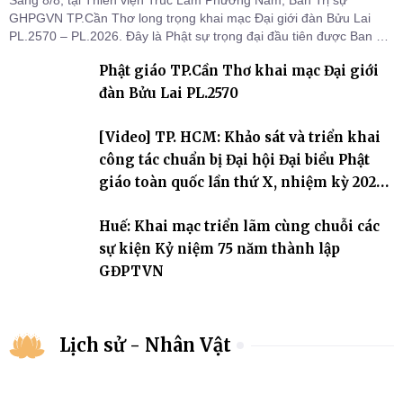
GHPGVN TP.Cần Thơ long trọng khai mạc Đại giới đàn Bửu Lai
PL.2570 – PL.2026. Đây là Phật sự trọng đại đầu tiên được Ban Trị
sự triển khai sau thành công của Đại hội Phật giáo thành phố lần
Phật giáo TP.Cần Thơ khai mạc Đại giới
thứ I, thể hiện sự quan tâm đối với công tác truyền giới, đào tạo
Tăng tài và tiếp nối mạng mạch Tăng-g
đàn Bửu Lai PL.2570
[Video] TP. HCM: Khảo sát và triển khai
công tác chuẩn bị Đại hội Đại biểu Phật
giáo toàn quốc lần thứ X, nhiệm kỳ 2026-
2031
Huế: Khai mạc triển lãm cùng chuỗi các
sự kiện Kỷ niệm 75 năm thành lập
GĐPTVN
Lịch sử - Nhân Vật