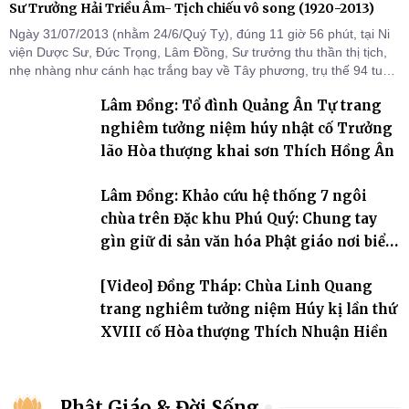
Sư Trưởng Hải Triều Âm- Tịch chiếu vô song (1920-2013)
Ngày 31/07/2013 (nhằm 24/6/Quý Tỵ), đúng 11 giờ 56 phút, tại Ni
viện Dược Sư, Đức Trọng, Lâm Đồng, Sư trưởng thu thần thị tịch,
nhẹ nhàng như cánh hạc trắng bay về Tây phương, trụ thế 94 tuổi
đời, 60 hạ lạp.
Lâm Đồng: Tổ đình Quảng Ân Tự trang
nghiêm tưởng niệm húy nhật cố Trưởng
lão Hòa thượng khai sơn Thích Hồng Ân
Lâm Đồng: Khảo cứu hệ thống 7 ngôi
chùa trên Đặc khu Phú Quý: Chung tay
gìn giữ di sản văn hóa Phật giáo nơi biển
đảo
[Video] Đồng Tháp: Chùa Linh Quang
trang nghiêm tưởng niệm Húy kị lần thứ
XVIII cố Hòa thượng Thích Nhuận Hiền
Phật Giáo & Đời Sống