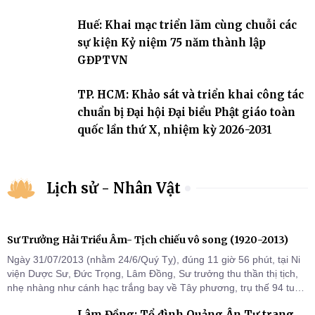
2031
Huế: Khai mạc triển lãm cùng chuỗi các
sự kiện Kỷ niệm 75 năm thành lập
GĐPTVN
TP. HCM: Khảo sát và triển khai công tác
chuẩn bị Đại hội Đại biểu Phật giáo toàn
quốc lần thứ X, nhiệm kỳ 2026-2031
Lịch sử - Nhân Vật
Sư Trưởng Hải Triều Âm- Tịch chiếu vô song (1920-2013)
Ngày 31/07/2013 (nhằm 24/6/Quý Tỵ), đúng 11 giờ 56 phút, tại Ni
viện Dược Sư, Đức Trọng, Lâm Đồng, Sư trưởng thu thần thị tịch,
nhẹ nhàng như cánh hạc trắng bay về Tây phương, trụ thế 94 tuổi
đời, 60 hạ lạp.
Lâm Đồng: Tổ đình Quảng Ân Tự trang