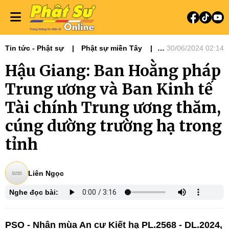
Tin tức - Phật sự
Phật sự miền Tây
30/06/2024 02:14
Hoạt động Hoằng pháp
Hậu Giang: Ban Hoằng pháp
13 Ban - Viện GHPGVN
Ban Hoằng pháp
Trung ương và Ban Kinh tế
Ban Kinh tế Tài chính
Tin tức
Tài chính Trung ương thăm,
cúng dường trường hạ trong
tỉnh
Liên Ngọc
Nghe đọc bài:
PSO - Nhân mùa An cư Kiết hạ PL.2568 - DL.2024,