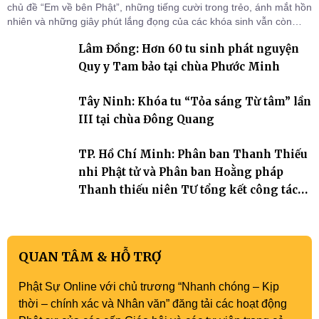
chủ đề “Em về bên Phật”, những tiếng cười trong trẻo, ánh mắt hồn
nhiên và những giây phút lắng đọng của các khóa sinh vẫn còn
đọng lại dưới mái chùa Trường Phước (xã Tân Hương, tỉnh Đồng
Lâm Đồng: Hơn 60 tu sinh phát nguyện
Tháp). Những tuần tu học ngắn ngủi nhưng đã trở thành hành
trang quý báu, gieo những hạt giống thiện l
Quy y Tam bảo tại chùa Phước Minh
Tây Ninh: Khóa tu “Tỏa sáng Từ tâm” lần
III tại chùa Đông Quang
TP. Hồ Chí Minh: Phân ban Thanh Thiếu
nhi Phật tử và Phân ban Hoằng pháp
Thanh thiếu niên TƯ tổng kết công tác
Phật sự nhiệm kỳ IX (2022 – 2027)
QUAN TÂM & HỖ TRỢ
Phật Sự Online với chủ trương “Nhanh chóng – Kịp
thời – chính xác và Nhân văn” đăng tải các hoạt động