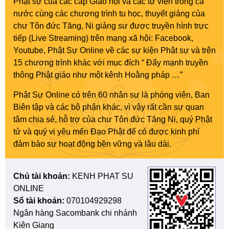
Phật sự của các cấp Giáo hội và các tự viện trong cả
nước cùng các chương trình tu học, thuyết giảng của
chư Tôn đức Tăng, Ni giảng sư được truyền hình trực
tiếp (Live Streaming) trên mạng xã hội: Facebook,
Youtube, Phật Sự Online về các sự kiện Phật sự và trên
15 chương trình khác với mục đích “ Đẩy mạnh truyền
thông Phật giáo như một kênh Hoằng pháp …”
Phật Sự Online có trên 60 nhân sự là phóng viên, Ban
Biên tập và các bộ phận khác, vì vậy rất cần sự quan
tâm chia sẻ, hỗ trợ của chư Tôn đức Tăng Ni, quý Phật
tử và quý vị yêu mến Đạo Phật để có được kinh phí
đảm bảo sự hoạt động bền vững và lâu dài.
Chủ tài khoản:
KENH PHAT SU
ONLINE
Số tài khoản:
070104929298
Ngân hàng Sacombank chi nhánh
Kiên Giang