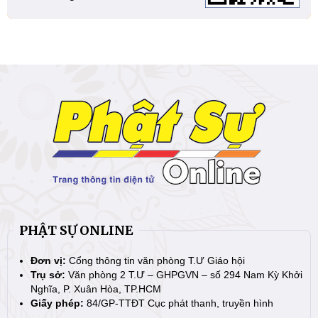
PHẬT SỰ ONLINE
Đơn vị:
Cổng thông tin văn phòng T.Ư Giáo hội
Trụ sở:
Văn phòng 2 T.Ư – GHPGVN – số 294 Nam Kỳ Khởi
Nghĩa, P. Xuân Hòa, TP.HCM
Giấy phép:
84/GP-TTĐT Cục phát thanh, truyền hình