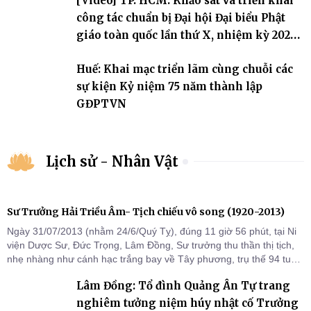
[Video] TP. HCM: Khảo sát và triển khai
công tác chuẩn bị Đại hội Đại biểu Phật
giáo toàn quốc lần thứ X, nhiệm kỳ 2026-
2031
Huế: Khai mạc triển lãm cùng chuỗi các
sự kiện Kỷ niệm 75 năm thành lập
GĐPTVN
Lịch sử - Nhân Vật
Sư Trưởng Hải Triều Âm- Tịch chiếu vô song (1920-2013)
Ngày 31/07/2013 (nhằm 24/6/Quý Tỵ), đúng 11 giờ 56 phút, tại Ni
viện Dược Sư, Đức Trọng, Lâm Đồng, Sư trưởng thu thần thị tịch,
nhẹ nhàng như cánh hạc trắng bay về Tây phương, trụ thế 94 tuổi
đời, 60 hạ lạp.
Lâm Đồng: Tổ đình Quảng Ân Tự trang
nghiêm tưởng niệm húy nhật cố Trưởng