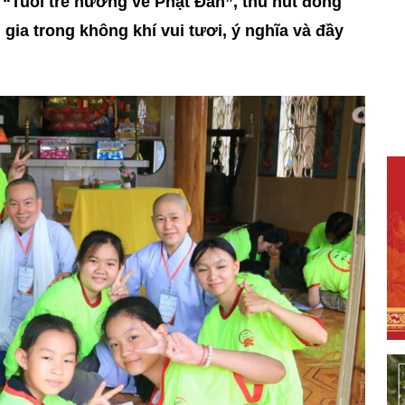
 “Tuổi trẻ hướng về Phật Đản”, thu hút đông
 gia trong không khí vui tươi, ý nghĩa và đầy