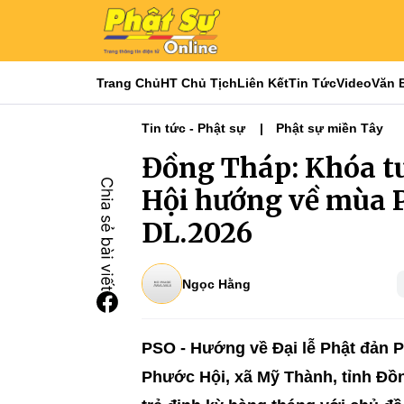
Trang Chủ
HT Chủ Tịch
Liên Kết
Tin Tức
Video
Văn 
Tin tức - Phật sự
Phật sự miền Tây
Đồng Tháp: Khóa tu 
Hội hướng về mùa 
DL.2026
Ngọc Hằng
PSO - Hướng về Đại lễ Phật đản PL
Phước Hội, xã Mỹ Thành, tỉnh Đồn