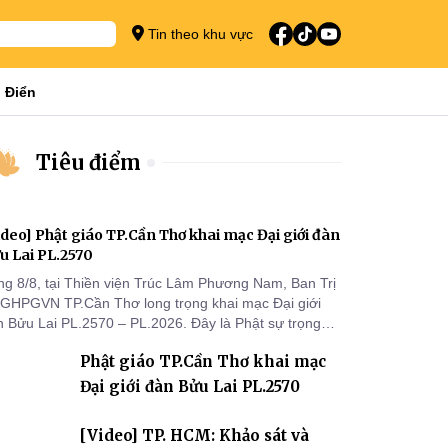
Tin theo khu vực
 Điển
Tiêu điểm
ideo] Phật giáo TP.Cần Thơ khai mạc Đại giới đàn
u Lai PL.2570
ng 8/8, tại Thiền viện Trúc Lâm Phương Nam, Ban Trị
 GHPGVN TP.Cần Thơ long trọng khai mạc Đại giới
n Bửu Lai PL.2570 – PL.2026. Đây là Phật sự trọng
 đầu tiên được Ban Trị sự triển khai sau thành công
Phật giáo TP.Cần Thơ khai mạc
 Đại hội Phật giáo thành phố lần thứ I, thể hiện sự
n tâm đối với công tác truyền giới, đào tạo Tăng tài
Đại giới đàn Bửu Lai PL.2570
 tiếp nối mạng mạch Tăng-g
[Video] TP. HCM: Khảo sát và