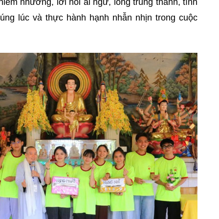
hiêm nhường, lời nói ái ngữ, lòng trung thành, tình
úng lúc và thực hành hạnh nhẫn nhịn trong cuộc