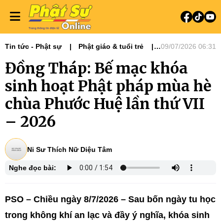
Tin tức - Phật sự
Phật giáo & tuổi trẻ
09/07/2026 06:31
Phật sự miền Tây
Ni giới
Đồng Tháp: Bế mạc khóa
Tin Tức Hoạt Động
sinh hoạt Phật pháp mùa hè
chùa Phước Huệ lần thứ VII
– 2026
Ni Sư Thích Nữ Diệu Tâm
Nghe đọc bài:
PSO – Chiều ngày 8/7/2026 – Sau bốn ngày tu học
trong không khí an lạc và đầy ý nghĩa, khóa sinh