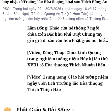
húy nhật cố Trưởng lão Hòa thượng khai sơn Thích Hồng Ân
PSO - Trong hai ngày 29 – 30/7/2026 ( nhằm ngày 16 và 17 tháng
6 năm Bính Ngọ), Tổ đình Quảng Ân Tự (xã Hàm Tân) đã trang
nghiêm tưởng niệm húy nhật lần thứ 48 tưởng niệm cố Trưởng lão
Hòa thượng thượng Hồng hạ Ân – bậc khai sơn Tổ đình Quảng Ân.
Lâm Đồng: Khảo cứu hệ thống 7 ngôi
Chư Tôn đức Tăng Ni, môn đồ pháp quyến cùng đông đảo thiện tín
Phật tử đã đồng vân tập về đạo tràng, th
chùa trên Đặc khu Phú Quý: Chung tay
gìn giữ di sản văn hóa Phật giáo nơi biển
đảo
[Video] Đồng Tháp: Chùa Linh Quang
trang nghiêm tưởng niệm Húy kị lần thứ
XVIII cố Hòa thượng Thích Nhuận Hiền
[Video] Trung ương Giáo hội tưởng niệm
ngày viên tịch Trưởng lão Hòa thượng
Thích Thiện Hào
Phật Giáo & Đời Sống