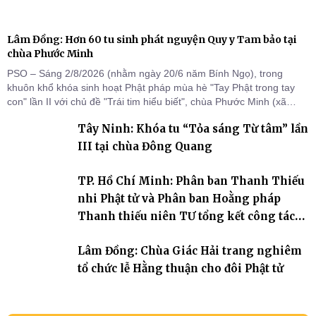
Lâm Đồng: Hơn 60 tu sinh phát nguyện Quy y Tam bảo tại
chùa Phước Minh
PSO – Sáng 2/8/2026 (nhằm ngày 20/6 năm Bính Ngọ), trong
khuôn khổ khóa sinh hoạt Phật pháp mùa hè "Tay Phật trong tay
con" lần II với chủ đề "Trái tim hiểu biết", chùa Phước Minh (xã
Hàm Kiệm) đã trang nghiêm tổ chức lễ phát nguyện quy y Tam bảo
Tây Ninh: Khóa tu “Tỏa sáng Từ tâm” lần
cho hơn 60 tu sinh.
III tại chùa Đông Quang
TP. Hồ Chí Minh: Phân ban Thanh Thiếu
nhi Phật tử và Phân ban Hoằng pháp
Thanh thiếu niên TƯ tổng kết công tác
Phật sự nhiệm kỳ IX (2022 – 2027)
Lâm Đồng: Chùa Giác Hải trang nghiêm
tổ chức lễ Hằng thuận cho đôi Phật tử