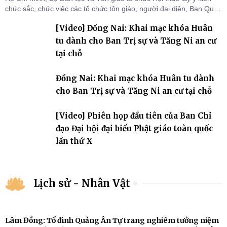
chức sắc, chức việc các tổ chức tôn giáo, người đại diện, Ban Quản
lý cơ sở tín ngưỡng các tỉnh, thành phố khu vực phía Nam nhằm
[Video] Đồng Nai: Khai mạc khóa Huân
góp ý hoàn thiện hồ sơ Dự thảo Nghị định quy định chi tiết một số
điều và biện pháp để tổ chức
tu dành cho Ban Trị sự và Tăng Ni an cư
tại chỗ
Đồng Nai: Khai mạc khóa Huân tu dành
cho Ban Trị sự và Tăng Ni an cư tại chỗ
[Video] Phiên họp đầu tiên của Ban Chỉ
đạo Đại hội đại biểu Phật giáo toàn quốc
lần thứ X
Lịch sử - Nhân Vật
Lâm Đồng: Tổ đình Quảng Ân Tự trang nghiêm tưởng niệm