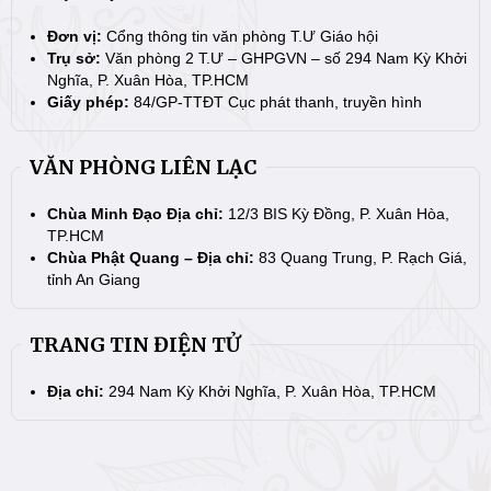
Đơn vị:
Cổng thông tin văn phòng T.Ư Giáo hội
Trụ sở:
Văn phòng 2 T.Ư – GHPGVN – số 294 Nam Kỳ Khởi
Nghĩa, P. Xuân Hòa, TP.HCM
Giấy phép:
84/GP-TTĐT Cục phát thanh, truyền hình
VĂN PHÒNG LIÊN LẠC
Chùa Minh Đạo Địa chỉ:
12/3 BIS Kỳ Đồng, P. Xuân Hòa,
TP.HCM
Chùa Phật Quang – Địa chỉ:
83 Quang Trung, P. Rạch Giá,
tỉnh An Giang
TRANG TIN ĐIỆN TỬ
Địa chỉ:
294 Nam Kỳ Khởi Nghĩa, P. Xuân Hòa, TP.HCM