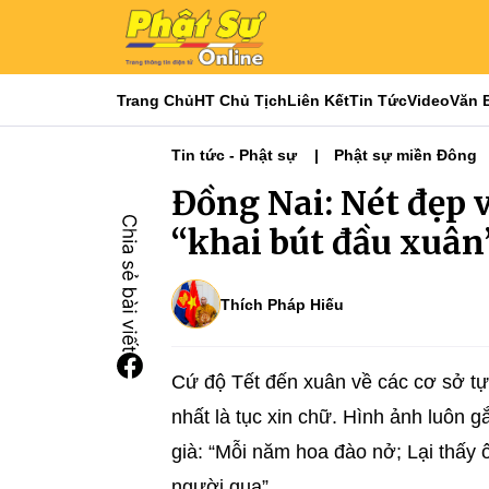
Trang Chủ
HT Chủ Tịch
Liên Kết
Tin Tức
Video
Văn 
Tin tức - Phật sự
Phật sự miền Đông
Đồng Nai: Nét đẹp v
“khai bút đầu xuân
Thích Pháp Hiếu
Cứ độ Tết đến xuân về các cơ sở tự 
nhất là tục xin chữ. Hình ảnh luôn 
già: “Mỗi năm hoa đào nở; Lại thấy 
người qua”.