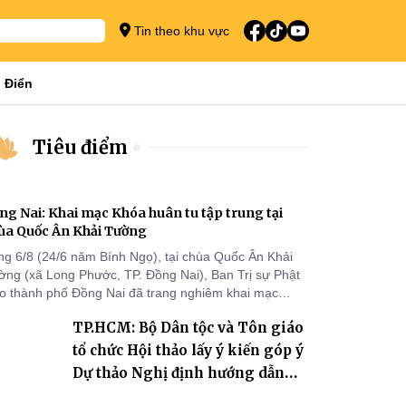
Tin theo khu vực
 Điển
Tiêu điểm
ng Nai: Khai mạc Khóa huân tu tập trung tại
ùa Quốc Ân Khải Tường
ng 6/8 (24/6 năm Bính Ngọ), tại chùa Quốc Ân Khải
ờng (xã Long Phước, TP. Đồng Nai), Ban Trị sự Phật
áo thành phố Đồng Nai đã trang nghiêm khai mạc
a huân tu tập trung trong mùa An cư kiết hạ Phật lịch
TP.HCM: Bộ Dân tộc và Tôn giáo
70 dành cho chư Tăng hành giả an cư tại chỗ khu vực
I, VIII và trường hạ chùa Quốc Ân Khải Tường.
tổ chức Hội thảo lấy ý kiến góp ý
Dự thảo Nghị định hướng dẫn
thi hành Luật Tín ngưỡng, tôn