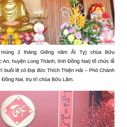
y mùng 2 tháng Giêng năm Ất Tỵ) chùa Bửu
 An, huyện Long Thành, tình Đồng Nai) tổ chức lễ
rì buổi lẽ có Đại đức Thích Thiện Hải – Phó Chánh
Đồng Nai, trụ trì chùa Bửu Lâm.