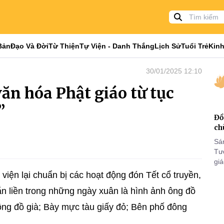
Bản
Đạo Và Đời
Từ Thiện
Tự Viện - Danh Thắng
Lịch Sử
Tuổi Trẻ
Kinh
30/01/2025 12:10
ăn hóa Phật giáo từ tục
”
Đồ
ch
Sá
Tư
gi
Khó
viện lại chuẩn bị các hoạt động đón Tết cổ truyền,
25
gắn liền trong những ngày xuân là hình ảnh ông đồ
VI
ông đồ già; Bày mực tàu giấy đỏ; Bên phố đông