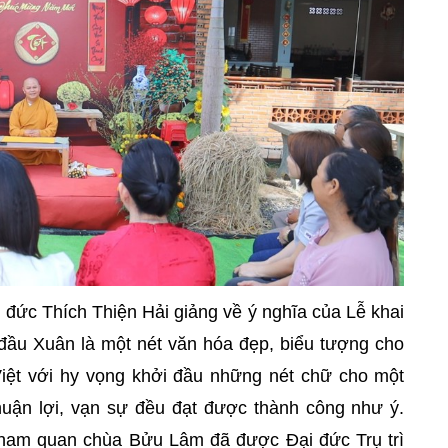
i đức Thích Thiện Hải giảng về ý nghĩa của Lễ khai
 đầu Xuân là một nét văn hóa đẹp, biểu tượng cho
Việt với hy vọng khởi đầu những nét chữ cho một
huận lợi, vạn sự đều đạt được thành công như ý.
i tham quan chùa Bửu Lâm đã được Đại đức Trụ trì