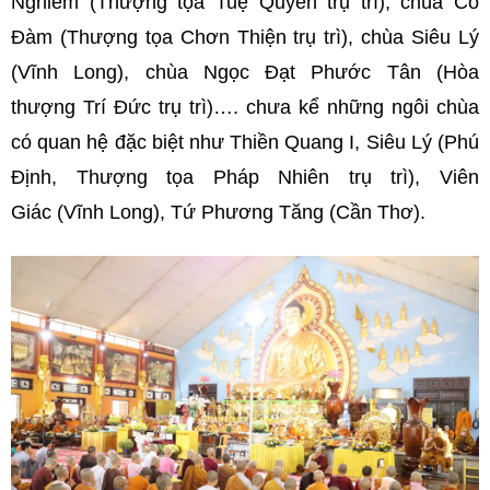
Nghiêm (Thượng tọa Tuệ Quyền trụ trì), chùa Cồ
Đàm (Thượng tọa Chơn Thiện trụ trì), chùa Siêu Lý
(Vĩnh Long), chùa Ngọc Đạt Phước Tân (Hòa
thượng Trí Đức trụ trì)…. chưa kể những ngôi chùa
có quan hệ đặc biệt như Thiền Quang I, Siêu Lý (Phú
Định, Thượng tọa Pháp Nhiên trụ trì), Viên
Giác (Vĩnh Long), Tứ Phương Tăng (Cần Thơ).