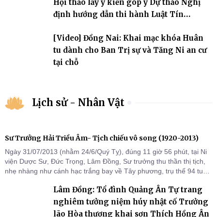
Hội thảo lấy ý kiến góp ý Dự thảo Nghị
định hướng dẫn thi hành Luật Tín
ngưỡng, tôn giáo
[Video] Đồng Nai: Khai mạc khóa Huân
tu dành cho Ban Trị sự và Tăng Ni an cư
tại chỗ
Lịch sử - Nhân Vật
Sư Trưởng Hải Triều Âm- Tịch chiếu vô song (1920-2013)
Ngày 31/07/2013 (nhằm 24/6/Quý Tỵ), đúng 11 giờ 56 phút, tại Ni
viện Dược Sư, Đức Trọng, Lâm Đồng, Sư trưởng thu thần thị tịch,
nhẹ nhàng như cánh hạc trắng bay về Tây phương, trụ thế 94 tuổi
đời, 60 hạ lạp.
Lâm Đồng: Tổ đình Quảng Ân Tự trang
nghiêm tưởng niệm húy nhật cố Trưởng
lão Hòa thượng khai sơn Thích Hồng Ân