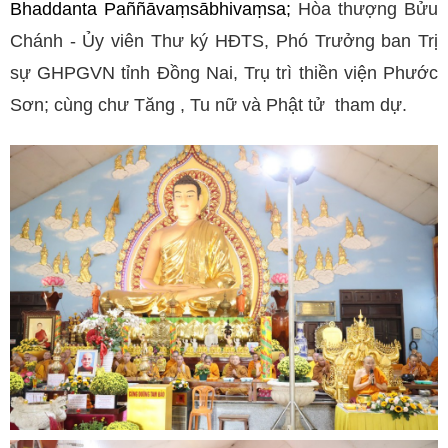
Bhaddanta Paññāvaṃsābhivaṃsa;
Hòa thượng Bửu
Chánh - Ủy viên Thư ký HĐTS, Phó Trưởng ban Trị
sự GHPGVN tỉnh Đồng Nai, Trụ trì thiền viện Phước
Sơn; cùng chư Tăng , Tu nữ và Phật tử tham dự.