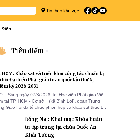
Tin theo khu vực
 Điển
Tiêu điểm
. HCM: Khảo sát và triển khai công tác chuẩn bị
i hội Đại biểu Phật giáo toàn quốc lần thứ X,
iệm kỳ 2026-2031
O – Sáng ngày 07/8/2026, tại Học viện Phật giáo Việt
 tại TP. HCM - Cơ sở II (xã Bình Lợi), đoàn Trung
g Giáo hội đã tổ chức phiên họp và khảo sát thực tế
m triển khai công tác chuẩn bị Đại hội Đại biểu Phật
Đồng Nai: Khai mạc Khóa huân
áo toàn quốc lần thứ X, nhiệm kỳ 2026-2031.
tu tập trung tại chùa Quốc Ân
Khải Tường