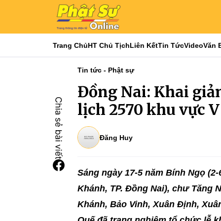
Trang Chủ
HT Chủ Tịch
Liên Kết
Tin Tức
Video
Văn 
Tin tức - Phật sự
Đồng Nai: Khai giả
lịch 2570 khu vực V
Đăng Huy
Sáng ngày 17-5 năm Bính Ngọ (2-
Khánh, TP. Đồng Nai), chư Tăng 
Khánh, Bảo Vinh, Xuân Định, Xuâ
Quế đã trang nghiêm tổ chức lễ kh