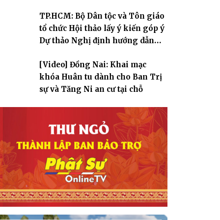
TP.HCM: Bộ Dân tộc và Tôn giáo
tổ chức Hội thảo lấy ý kiến góp ý
Dự thảo Nghị định hướng dẫn
thi hành Luật Tín ngưỡng, tôn
[Video] Đồng Nai: Khai mạc
giáo
khóa Huân tu dành cho Ban Trị
sự và Tăng Ni an cư tại chỗ