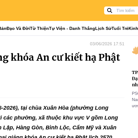
Bản
Đạo Và Đời
Từ Thiện
Tự Viện - Danh Thắng
Lịch Sử
Tuổi Trẻ
Kinh
03/06/2026 17:51
ng khóa An cư kiết hạ Phật
TP
Đạ
nh
PS
Nam
ươn
6-2026), tại chùa Xuân Hòa (phường Long
nhằ
Ni các phường, xã thuộc khu vực V gồm Long
gi
n Lập, Hàng Gòn, Bình Lộc, Cẩm Mỹ và Xuân
ai giảng khóa An cư kiết hạ Phật lịch 2570.