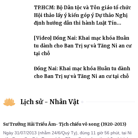
An cư kiết hạ Phật lịch 2570 dành cho chư Tăng hành giả an cư tại
TP.HCM: Bộ Dân tộc và Tôn giáo tổ chức
chỗ khu vực VII, VIII và trường hạ chùa Quốc Ân Khải Tường.
Hội thảo lấy ý kiến góp ý Dự thảo Nghị
định hướng dẫn thi hành Luật Tín
ngưỡng, tôn giáo
[Video] Đồng Nai: Khai mạc khóa Huân
tu dành cho Ban Trị sự và Tăng Ni an cư
tại chỗ
Đồng Nai: Khai mạc khóa Huân tu dành
cho Ban Trị sự và Tăng Ni an cư tại chỗ
Lịch sử - Nhân Vật
Sư Trưởng Hải Triều Âm- Tịch chiếu vô song (1920-2013)
Ngày 31/07/2013 (nhằm 24/6/Quý Tỵ), đúng 11 giờ 56 phút, tại Ni