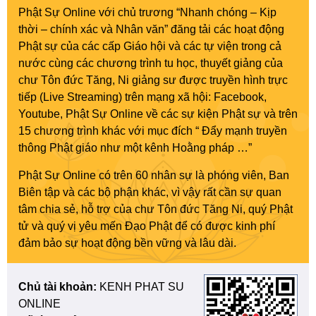
Phật Sự Online với chủ trương “Nhanh chóng – Kịp
thời – chính xác và Nhân văn” đăng tải các hoạt động
Phật sự của các cấp Giáo hội và các tự viện trong cả
nước cùng các chương trình tu học, thuyết giảng của
chư Tôn đức Tăng, Ni giảng sư được truyền hình trực
tiếp (Live Streaming) trên mạng xã hội: Facebook,
Youtube, Phật Sự Online về các sự kiện Phật sự và trên
15 chương trình khác với mục đích “ Đẩy mạnh truyền
thông Phật giáo như một kênh Hoằng pháp …”
Phật Sự Online có trên 60 nhân sự là phóng viên, Ban
Biên tập và các bộ phận khác, vì vậy rất cần sự quan
tâm chia sẻ, hỗ trợ của chư Tôn đức Tăng Ni, quý Phật
tử và quý vị yêu mến Đạo Phật để có được kinh phí
đảm bảo sự hoạt động bền vững và lâu dài.
Chủ tài khoản:
KENH PHAT SU
ONLINE