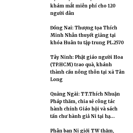
khám mắt miễn phí cho 120
người dân
Đồng Nai: Thượng tọa Thích
Minh Nhẫn thuyết giảng tại
khóa Huân tu tập trung PL.2570
Tây Ninh: Phật giáo người Hoa
(TP.HCM) trao quà, khánh
thành cầu nông thôn tại xã Tân
Long
Quảng Ngãi: TT.Thích Nhuận
Pháp thăm, chia sẻ công tác
hành chính Giáo hội và sách
tấn chư hành giả Ni tại hạ
trường an cư Phân ban Ni giới
Phân ban Ni giới TW thăm,
tỉnh