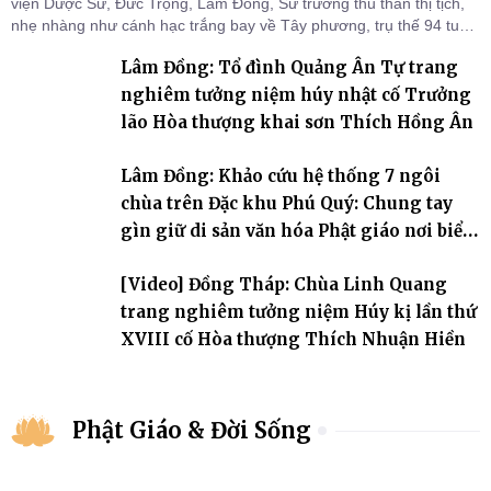
viện Dược Sư, Đức Trọng, Lâm Đồng, Sư trưởng thu thần thị tịch,
nhẹ nhàng như cánh hạc trắng bay về Tây phương, trụ thế 94 tuổi
đời, 60 hạ lạp.
Lâm Đồng: Tổ đình Quảng Ân Tự trang
nghiêm tưởng niệm húy nhật cố Trưởng
lão Hòa thượng khai sơn Thích Hồng Ân
Lâm Đồng: Khảo cứu hệ thống 7 ngôi
chùa trên Đặc khu Phú Quý: Chung tay
gìn giữ di sản văn hóa Phật giáo nơi biển
đảo
[Video] Đồng Tháp: Chùa Linh Quang
trang nghiêm tưởng niệm Húy kị lần thứ
XVIII cố Hòa thượng Thích Nhuận Hiền
Phật Giáo & Đời Sống