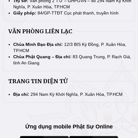
Trụ sở:
Văn phòng 2 T.Ư – GHPGVN – số 294 Nam Kỳ Khởi
Nghĩa, P. Xuân Hòa, TP.HCM
Giấy phép:
84/GP-TTĐT Cục phát thanh, truyền hình
VĂN PHÒNG LIÊN LẠC
Chùa Minh Đạo Địa chỉ:
12/3 BIS Kỳ Đồng, P. Xuân Hòa,
TP.HCM
Chùa Phật Quang – Địa chỉ:
83 Quang Trung, P. Rạch Giá,
tỉnh An Giang
TRANG TIN ĐIỆN TỬ
Địa chỉ:
294 Nam Kỳ Khởi Nghĩa, P. Xuân Hòa, TP.HCM
Ứng dụng mobile Phật Sự Online