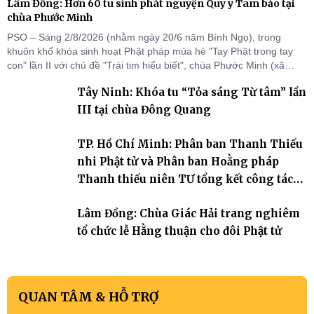
Lâm Đồng: Hơn 60 tu sinh phát nguyện Quy y Tam bảo tại
chùa Phước Minh
PSO – Sáng 2/8/2026 (nhằm ngày 20/6 năm Bính Ngọ), trong
khuôn khổ khóa sinh hoạt Phật pháp mùa hè "Tay Phật trong tay
con" lần II với chủ đề "Trái tim hiểu biết", chùa Phước Minh (xã
Hàm Kiệm) đã trang nghiêm tổ chức lễ phát nguyện quy y Tam bảo
Tây Ninh: Khóa tu “Tỏa sáng Từ tâm” lần
cho hơn 60 tu sinh.
III tại chùa Đông Quang
TP. Hồ Chí Minh: Phân ban Thanh Thiếu
nhi Phật tử và Phân ban Hoằng pháp
Thanh thiếu niên TƯ tổng kết công tác
Phật sự nhiệm kỳ IX (2022 – 2027)
Lâm Đồng: Chùa Giác Hải trang nghiêm
tổ chức lễ Hằng thuận cho đôi Phật tử
QUAN TÂM & HỖ TRỢ