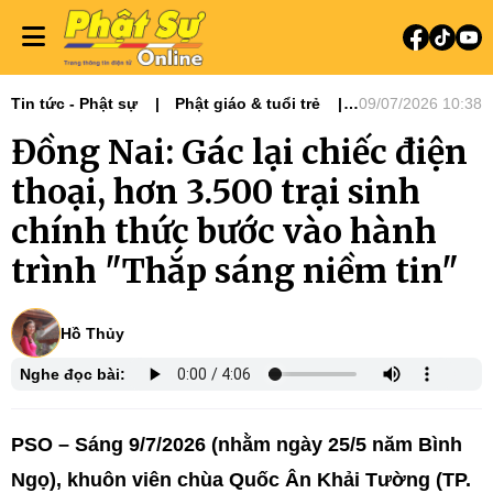
Tin tức - Phật sự
Phật giáo & tuổi trẻ
09/07/2026 10:38
Phật sự miền Đông
Đồng Nai: Gác lại chiếc điện
thoại, hơn 3.500 trại sinh
chính thức bước vào hành
trình "Thắp sáng niềm tin"
Hồ Thủy
Nghe đọc bài:
PSO – Sáng 9/7/2026 (nhằm ngày 25/5 năm Bình
Ngọ), khuôn viên chùa Quốc Ân Khải Tường (TP.