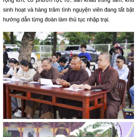
rộng lớn, cờ phướn rực rỡ, sân khấu trung tâm, khu
sinh hoạt và hàng trăm tình nguyện viên đang tất bật
hướng dẫn từng đoàn làm thủ tục nhập trại.