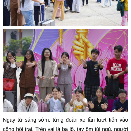
Ngay từ sáng sớm, từng đoàn xe lần lượt tiến vào
cổng hội trại. Trên vai là ba lô, tay ôm túi ngủ, người