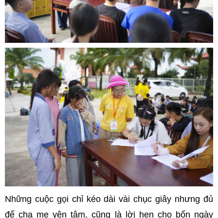
Những cuộc gọi chỉ kéo dài vài chục giây nhưng đủ
để cha mẹ yên tâm, cũng là lời hẹn cho bốn ngày