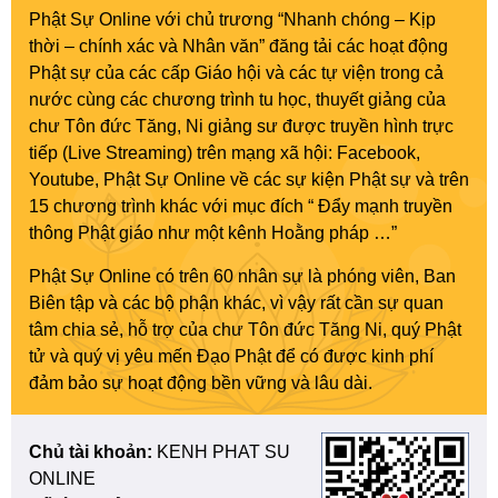
Phật Sự Online với chủ trương “Nhanh chóng – Kịp
thời – chính xác và Nhân văn” đăng tải các hoạt động
Phật sự của các cấp Giáo hội và các tự viện trong cả
nước cùng các chương trình tu học, thuyết giảng của
chư Tôn đức Tăng, Ni giảng sư được truyền hình trực
tiếp (Live Streaming) trên mạng xã hội: Facebook,
Youtube, Phật Sự Online về các sự kiện Phật sự và trên
15 chương trình khác với mục đích “ Đẩy mạnh truyền
thông Phật giáo như một kênh Hoằng pháp …”
Phật Sự Online có trên 60 nhân sự là phóng viên, Ban
Biên tập và các bộ phận khác, vì vậy rất cần sự quan
tâm chia sẻ, hỗ trợ của chư Tôn đức Tăng Ni, quý Phật
tử và quý vị yêu mến Đạo Phật để có được kinh phí
đảm bảo sự hoạt động bền vững và lâu dài.
Chủ tài khoản:
KENH PHAT SU
ONLINE