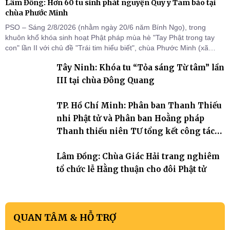
Lâm Đồng: Hơn 60 tu sinh phát nguyện Quy y Tam bảo tại
chùa Phước Minh
PSO – Sáng 2/8/2026 (nhằm ngày 20/6 năm Bính Ngọ), trong
khuôn khổ khóa sinh hoạt Phật pháp mùa hè "Tay Phật trong tay
con" lần II với chủ đề "Trái tim hiểu biết", chùa Phước Minh (xã
Hàm Kiệm) đã trang nghiêm tổ chức lễ phát nguyện quy y Tam bảo
Tây Ninh: Khóa tu “Tỏa sáng Từ tâm” lần
cho hơn 60 tu sinh.
III tại chùa Đông Quang
TP. Hồ Chí Minh: Phân ban Thanh Thiếu
nhi Phật tử và Phân ban Hoằng pháp
Thanh thiếu niên TƯ tổng kết công tác
Phật sự nhiệm kỳ IX (2022 – 2027)
Lâm Đồng: Chùa Giác Hải trang nghiêm
tổ chức lễ Hằng thuận cho đôi Phật tử
QUAN TÂM & HỖ TRỢ