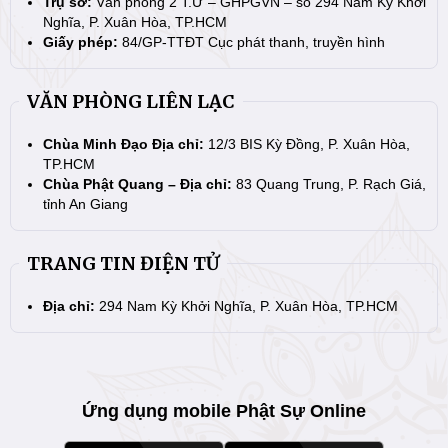
Trụ sở:
Văn phòng 2 T.Ư – GHPGVN – số 294 Nam Kỳ Khởi
Nghĩa, P. Xuân Hòa, TP.HCM
Giấy phép:
84/GP-TTĐT Cục phát thanh, truyền hình
VĂN PHÒNG LIÊN LẠC
Chùa Minh Đạo Địa chỉ:
12/3 BIS Kỳ Đồng, P. Xuân Hòa,
TP.HCM
Chùa Phật Quang – Địa chỉ:
83 Quang Trung, P. Rạch Giá,
tỉnh An Giang
TRANG TIN ĐIỆN TỬ
Địa chỉ:
294 Nam Kỳ Khởi Nghĩa, P. Xuân Hòa, TP.HCM
Ứng dụng mobile Phật Sự Online