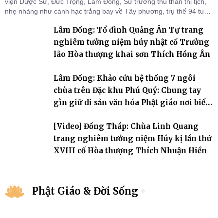
viện Dược Sư, Đức Trọng, Lâm Đồng, Sư trưởng thu thần thị tịch,
nhẹ nhàng như cánh hạc trắng bay về Tây phương, trụ thế 94 tuổi
đời, 60 hạ lạp.
Lâm Đồng: Tổ đình Quảng Ân Tự trang
nghiêm tưởng niệm húy nhật cố Trưởng
lão Hòa thượng khai sơn Thích Hồng Ân
Lâm Đồng: Khảo cứu hệ thống 7 ngôi
chùa trên Đặc khu Phú Quý: Chung tay
gìn giữ di sản văn hóa Phật giáo nơi biển
đảo
[Video] Đồng Tháp: Chùa Linh Quang
trang nghiêm tưởng niệm Húy kị lần thứ
XVIII cố Hòa thượng Thích Nhuận Hiền
Phật Giáo & Đời Sống