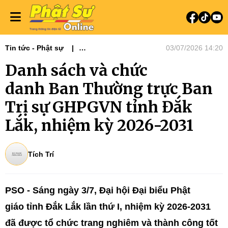
Tin tức - Phật sự
03/07/2026 14:20
Phật sự Tây Nguyên
Danh sách và chức
Phật sự miền Trung
Đại hội Phật giáo tỉnh thành - NK 2026-
danh Ban Thường trực Ban
2031
Trị sự GHPGVN tỉnh Đắk
Lắk, nhiệm kỳ 2026-2031
Tích Trí
PSO - Sáng ngày 3/7, Đại hội Đại biểu Phật
giáo tỉnh Đắk Lắk lần thứ I, nhiệm kỳ 2026-2031
đã được tổ chức trang nghiêm và thành công tốt