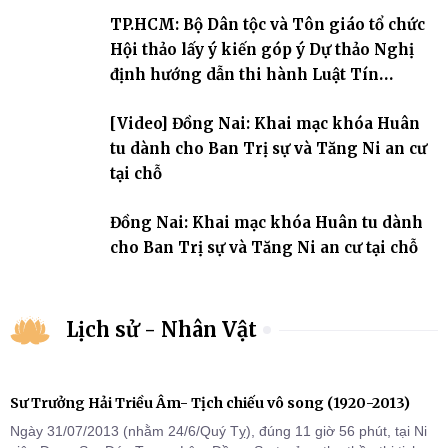
An cư kiết hạ Phật lịch 2570 dành cho chư Tăng hành giả an cư tại
TP.HCM: Bộ Dân tộc và Tôn giáo tổ chức
chỗ khu vực VII, VIII và trường hạ chùa Quốc Ân Khải Tường.
Hội thảo lấy ý kiến góp ý Dự thảo Nghị
định hướng dẫn thi hành Luật Tín
ngưỡng, tôn giáo
[Video] Đồng Nai: Khai mạc khóa Huân
tu dành cho Ban Trị sự và Tăng Ni an cư
tại chỗ
Đồng Nai: Khai mạc khóa Huân tu dành
cho Ban Trị sự và Tăng Ni an cư tại chỗ
Lịch sử - Nhân Vật
Sư Trưởng Hải Triều Âm- Tịch chiếu vô song (1920-2013)
Ngày 31/07/2013 (nhằm 24/6/Quý Tỵ), đúng 11 giờ 56 phút, tại Ni