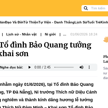
Bản
Đạo Và Đời
Từ Thiện
Tự Viện - Danh Thắng
Lịch Sử
Tuổi Trẻ
Kinh
Lịch sử - Nhân vật
Ni giới
01/06/2026 18:24
 Tổ đình Bảo Quang tưởng
khai sơn
Ph
La
Nghe đọc bài:
Sá
sự
đà
nhằm ngày 01/6/2026), tại Tổ đình Bảo Quang
ng, TP Đà Nẵng), Ni trưởng Thích nữ Diệu Cảnh
g nghiêm và thành kính dâng hương lễ tưởng
ng Thích Nữ Đàm Minh – Khai sơn Tổ đình Bảo