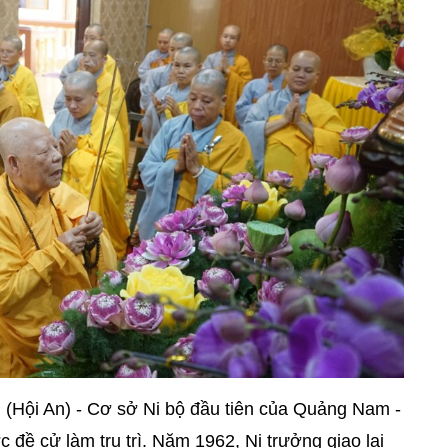
(Hội An) - Cơ sở Ni bộ đầu tiên của Quảng Nam -
đề cử làm trụ trì. Năm 1962, Ni trưởng giao lại