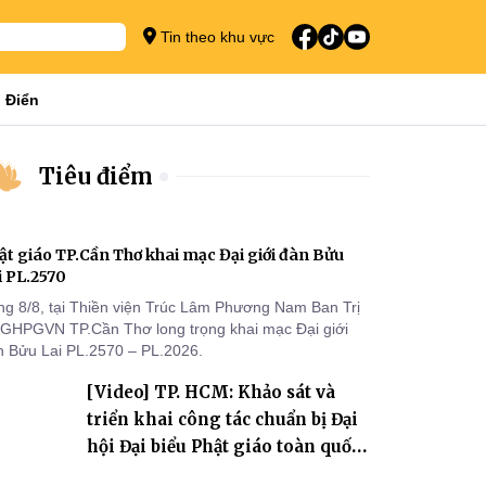
Tin theo khu vực
 Điển
Tiêu điểm
ật giáo TP.Cần Thơ khai mạc Đại giới đàn Bửu
i PL.2570
ng 8/8, tại Thiền viện Trúc Lâm Phương Nam Ban Trị
 GHPGVN TP.Cần Thơ long trọng khai mạc Đại giới
n Bửu Lai PL.2570 – PL.2026.
[Video] TP. HCM: Khảo sát và
triển khai công tác chuẩn bị Đại
hội Đại biểu Phật giáo toàn quốc
lần thứ X, nhiệm kỳ 2026-2031