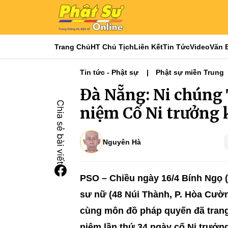
Trang Chủ
HT Chủ Tịch
Liên Kết
Tin Tức
Video
Văn 
Tin tức - Phật sự
Phật sự miền Trung
Toả Ngát Hương Sen
Đà Nẵng: Ni chúng
niệm Cố Ni trưởng 
Nguyên Hà
PSO – Chiều ngày 16/4 Bính Ngọ (
sư nữ (48 Núi Thành, P. Hòa Cườ
cùng môn đồ pháp quyến đã tran
niệm lần thứ 34 ngày cố Ni trưở