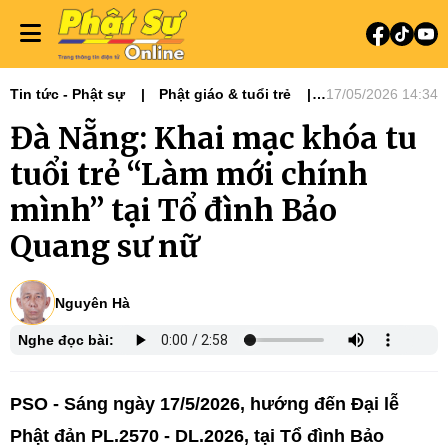
Tin tức - Phật sự
Phật giáo & tuổi trẻ
17/05/2026 14:34
Phật sự miền Trung
Ni giới
Đà Nẵng: Khai mạc khóa tu
Tin Tức Hoạt Động
tuổi trẻ “Làm mới chính
mình” tại Tổ đình Bảo
Quang sư nữ
Nguyên Hà
Nghe đọc bài:
PSO -
Sáng ngày 17/5/2026, hướng đến Đại lễ
Phật đản PL.2570 - DL.2026, tại Tổ đình Bảo