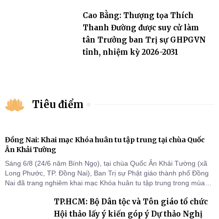
Cao Bằng: Thượng tọa Thích
Thanh Đường được suy cử làm
tân Trưởng ban Trị sự GHPGVN
tỉnh, nhiệm kỳ 2026-2031
Tiêu điểm
Đồng Nai: Khai mạc Khóa huân tu tập trung tại chùa Quốc
Ân Khải Tường
Sáng 6/8 (24/6 năm Bính Ngọ), tại chùa Quốc Ân Khải Tường (xã
Long Phước, TP. Đồng Nai), Ban Trị sự Phật giáo thành phố Đồng
Nai đã trang nghiêm khai mạc Khóa huân tu tập trung trong mùa
An cư kiết hạ Phật lịch 2570 dành cho chư Tăng hành giả an cư tại
TP.HCM: Bộ Dân tộc và Tôn giáo tổ chức
chỗ khu vực VII, VIII và trường hạ chùa Quốc Ân Khải Tường.
Hội thảo lấy ý kiến góp ý Dự thảo Nghị