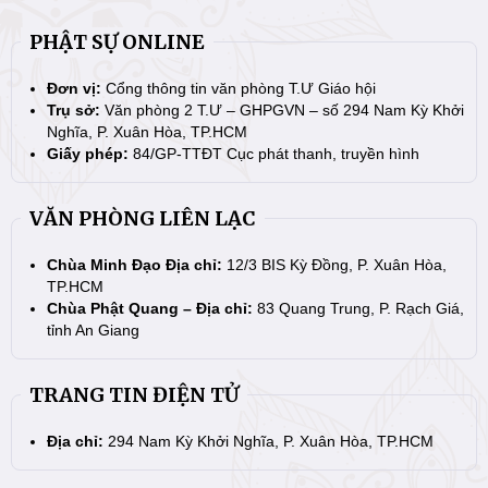
PHẬT SỰ ONLINE
Đơn vị:
Cổng thông tin văn phòng T.Ư Giáo hội
Trụ sở:
Văn phòng 2 T.Ư – GHPGVN – số 294 Nam Kỳ Khởi
Nghĩa, P. Xuân Hòa, TP.HCM
Giấy phép:
84/GP-TTĐT Cục phát thanh, truyền hình
VĂN PHÒNG LIÊN LẠC
Chùa Minh Đạo Địa chỉ:
12/3 BIS Kỳ Đồng, P. Xuân Hòa,
TP.HCM
Chùa Phật Quang – Địa chỉ:
83 Quang Trung, P. Rạch Giá,
tỉnh An Giang
TRANG TIN ĐIỆN TỬ
Địa chỉ:
294 Nam Kỳ Khởi Nghĩa, P. Xuân Hòa, TP.HCM