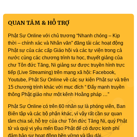
QUAN TÂM & HỖ TRỢ
Phật Sự Online với chủ trương “Nhanh chóng – Kịp
thời – chính xác và Nhân văn” đăng tải các hoạt động
Phật sự của các cấp Giáo hội và các tự viện trong cả
nước cùng các chương trình tu học, thuyết giảng của
chư Tôn đức Tăng, Ni giảng sư được truyền hình trực
tiếp (Live Streaming) trên mạng xã hội: Facebook,
Youtube, Phật Sự Online về các sự kiện Phật sự và trên
15 chương trình khác với mục đích “ Đẩy mạnh truyền
thông Phật giáo như một kênh Hoằng pháp …”
Phật Sự Online có trên 60 nhân sự là phóng viên, Ban
Biên tập và các bộ phận khác, vì vậy rất cần sự quan
tâm chia sẻ, hỗ trợ của chư Tôn đức Tăng Ni, quý Phật
tử và quý vị yêu mến Đạo Phật để có được kinh phí
đảm bảo sự hoạt động bền vững và lâu dài.