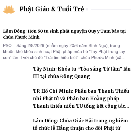
Phật Giáo & Tuổi Trẻ
Lâm Đồng: Hơn 60 tu sinh phát nguyện Quy y Tam bảo tại
chùa Phước Minh
PSO – Sáng 2/8/2026 (nhằm ngày 20/6 năm Bính Ngọ), trong
khuôn khổ khóa sinh hoạt Phật pháp mùa hè "Tay Phật trong tay
con" lần II với chủ đề "Trái tim hiểu biết", chùa Phước Minh (xã
Hàm Kiệm) đã trang nghiêm tổ chức lễ phát nguyện quy y Tam bảo
Tây Ninh: Khóa tu “Tỏa sáng Từ tâm” lần
cho hơn 60 tu sinh.
III tại chùa Đông Quang
TP. Hồ Chí Minh: Phân ban Thanh Thiếu
nhi Phật tử và Phân ban Hoằng pháp
Thanh thiếu niên TƯ tổng kết công tác
Phật sự nhiệm kỳ IX (2022 – 2027)
Lâm Đồng: Chùa Giác Hải trang nghiêm
tổ chức lễ Hằng thuận cho đôi Phật tử