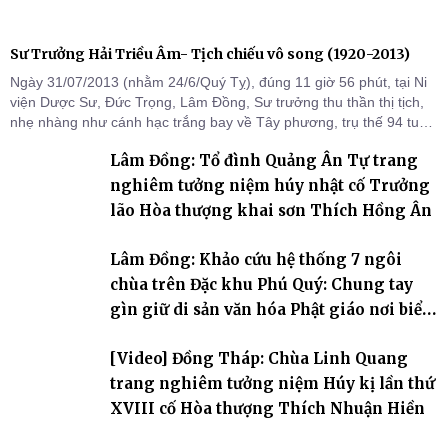
Sư Trưởng Hải Triều Âm- Tịch chiếu vô song (1920-2013)
Ngày 31/07/2013 (nhằm 24/6/Quý Tỵ), đúng 11 giờ 56 phút, tại Ni
viện Dược Sư, Đức Trọng, Lâm Đồng, Sư trưởng thu thần thị tịch,
nhẹ nhàng như cánh hạc trắng bay về Tây phương, trụ thế 94 tuổi
đời, 60 hạ lạp.
Lâm Đồng: Tổ đình Quảng Ân Tự trang
nghiêm tưởng niệm húy nhật cố Trưởng
lão Hòa thượng khai sơn Thích Hồng Ân
Lâm Đồng: Khảo cứu hệ thống 7 ngôi
chùa trên Đặc khu Phú Quý: Chung tay
gìn giữ di sản văn hóa Phật giáo nơi biển
đảo
[Video] Đồng Tháp: Chùa Linh Quang
trang nghiêm tưởng niệm Húy kị lần thứ
XVIII cố Hòa thượng Thích Nhuận Hiền