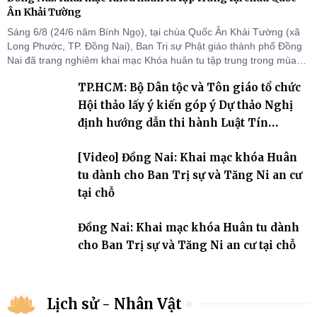
Ân Khải Tường
Sáng 6/8 (24/6 năm Bính Ngọ), tại chùa Quốc Ân Khải Tường (xã
Long Phước, TP. Đồng Nai), Ban Trị sự Phật giáo thành phố Đồng
Nai đã trang nghiêm khai mạc Khóa huân tu tập trung trong mùa
An cư kiết hạ Phật lịch 2570 dành cho chư Tăng hành giả an cư tại
TP.HCM: Bộ Dân tộc và Tôn giáo tổ chức
chỗ khu vực VII, VIII và trường hạ chùa Quốc Ân Khải Tường.
Hội thảo lấy ý kiến góp ý Dự thảo Nghị
định hướng dẫn thi hành Luật Tín
ngưỡng, tôn giáo
[Video] Đồng Nai: Khai mạc khóa Huân
tu dành cho Ban Trị sự và Tăng Ni an cư
tại chỗ
Đồng Nai: Khai mạc khóa Huân tu dành
cho Ban Trị sự và Tăng Ni an cư tại chỗ
Lịch sử - Nhân Vật