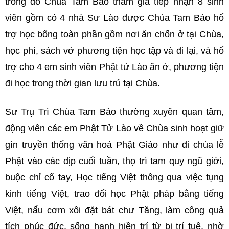
trong đó Chùa Tam Bảo tham gia tiếp nhận 8 sinh
viên gồm có 4 nhà Sư Lào được Chùa Tam Bảo hổ
trợ học bổng toàn phần gồm nơi ăn chốn ở tại Chùa,
học phí, sách vở phương tiện học tập và đi lại, và hổ
trợ cho 4 em sinh viên Phật tử Lào ăn ở, phương tiện
đi học trong thời gian lưu trú tại Chùa.
Sư Trụ Trì Chùa Tam Bảo thường xuyên quan tâm,
động viên các em Phật Tử Lào về Chùa sinh hoạt giữ
gìn truyền thống văn hoá Phật Giáo như đi chùa lễ
Phật vào các dịp cuối tuần, thọ trì tam quy ngũ giới,
buộc chỉ cổ tay, Học tiếng Việt thông qua việc tụng
kinh tiếng Việt, trao đổi học Phật pháp bằng tiếng
Việt, nấu cơm xôi đặt bát chư Tăng, làm công quả
tích phúc đức, sống hạnh hiền trí từ bi trí tuệ, nhờ