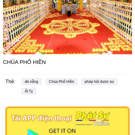
CHÙA PHỔ HIỀN
Thẻ:
đà nẵng
Chùa Phổ Hiền
pháp hội dược sư
Ất Tỵ