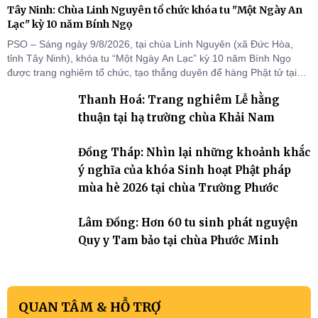
Tây Ninh: Chùa Linh Nguyên tổ chức khóa tu "Một Ngày An
Lạc" kỳ 10 năm Bính Ngọ
PSO – Sáng ngày 9/8/2026, tại chùa Linh Nguyên (xã Đức Hòa,
tỉnh Tây Ninh), khóa tu “Một Ngày An Lạc” kỳ 10 năm Bính Ngọ
được trang nghiêm tổ chức, tạo thắng duyên để hàng Phật tử tại
gia trở về nương tựa Tam bảo, lắng đọng thân tâm và vun bồi đời
Thanh Hoá: Trang nghiêm Lễ hằng
sống thiện lành.
thuận tại hạ trường chùa Khải Nam
Đồng Tháp: Nhìn lại những khoảnh khắc
ý nghĩa của khóa Sinh hoạt Phật pháp
mùa hè 2026 tại chùa Trường Phước
Lâm Đồng: Hơn 60 tu sinh phát nguyện
Quy y Tam bảo tại chùa Phước Minh
QUAN TÂM & HỖ TRỢ