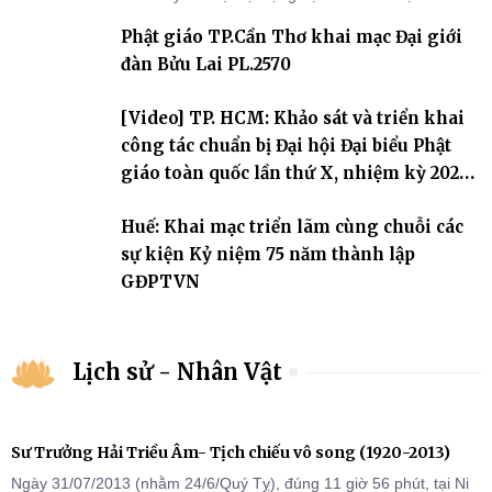
sự triển khai sau thành công của Đại hội Phật giáo thành phố lần
Phật giáo TP.Cần Thơ khai mạc Đại giới
thứ I, thể hiện sự quan tâm đối với công tác truyền giới, đào tạo
Tăng tài và tiếp nối mạng mạch Tăng-g
đàn Bửu Lai PL.2570
[Video] TP. HCM: Khảo sát và triển khai
công tác chuẩn bị Đại hội Đại biểu Phật
giáo toàn quốc lần thứ X, nhiệm kỳ 2026-
2031
Huế: Khai mạc triển lãm cùng chuỗi các
sự kiện Kỷ niệm 75 năm thành lập
GĐPTVN
Lịch sử - Nhân Vật
Sư Trưởng Hải Triều Âm- Tịch chiếu vô song (1920-2013)
Ngày 31/07/2013 (nhằm 24/6/Quý Tỵ), đúng 11 giờ 56 phút, tại Ni