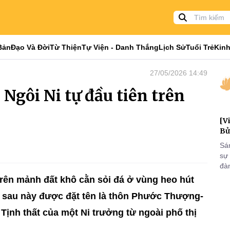
Bản
Đạo Và Đời
Từ Thiện
Tự Viện - Danh Thắng
Lịch Sử
Tuổi Trẻ
Kinh
27/05/2026 14:49
Ngôi Ni tự đầu tiên trên
[V
Bử
Sá
sự
đà
đại
trên mảnh đất khô cằn sỏi đá ở vùng heo hút
của
 sau này được đặt tên là thôn Phước Thượng-
qua
và
Tịnh thất của một Ni trưởng từ ngoài phố thị
.