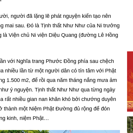
ời, người đã lặng lẽ phát nguyện kiến tạo nên
ng mai sau. Đó là Tịnh thất Như Như của Ni trưởng
g là Viện chủ Ni viện Diệu Quang (đường Lê Hồng
 gần với Nghĩa trang Phước Đồng phía sau chệch
ua nhiều lần từ một người dân có tín tâm với Phật
ảng 1.500 m2, để rồi qua năm tháng nắng mưa ảm
 như ý nguyện. Tịnh thất Như Như qua từng ngày
ua rất nhiều gian nan khăn khó bởi chướng duyên
rở thành một Niệm Phật Đường đủ rộng để đón
ụng kinh, niệm Phật…