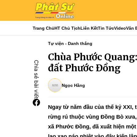
Trang Chủ
HT Chủ Tịch
Liên Kết
Tin Tức
Video
Văn 
Tự viện - Danh thắng
Chùa Phước Quang: 
đất Phước Đồng
Ngọc Hằng
Ngay từ năm đầu của thế kỷ XXI, 
rừng rú thuộc vùng Đồng Bò xưa,
xã Phước Đồng, đã xuất hiện một 
lao xao náo nhiệt vào đây kiến lập