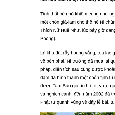
Tịnh thất bé nhỏ khiêm cung như ngư
một chốn già-lam cho thế hệ Ni chú
Thích Nữ Huệ Như, lúc bấy giờ đan
Phong).
Là khu đất rẫy hoang vắng, tọa lạc
về bên phải, Ni trưởng đã mua lại q
pháp, diện tích sau cùng được kho
đạm đã hình thành một chốn tịnh tu
được Tam Bảo gia ân hộ trì, vượt q
và nghịch cảnh, đến năm 2002 đã t
Phật tử quanh vùng về đây lễ bái, t