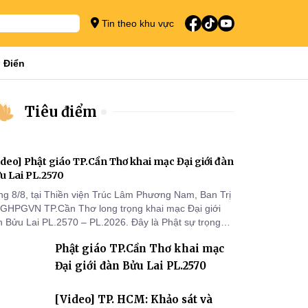
Tin theo khu vực
 Điển
Tiêu điểm
ideo] Phật giáo TP.Cần Thơ khai mạc Đại giới đàn
u Lai PL.2570
ng 8/8, tại Thiền viện Trúc Lâm Phương Nam, Ban Trị
 GHPGVN TP.Cần Thơ long trọng khai mạc Đại giới
n Bửu Lai PL.2570 – PL.2026. Đây là Phật sự trọng
 đầu tiên được Ban Trị sự triển khai sau thành công
Phật giáo TP.Cần Thơ khai mạc
 Đại hội Phật giáo thành phố lần thứ I, thể hiện sự
n tâm đối với công tác truyền giới, đào tạo Tăng tài
Đại giới đàn Bửu Lai PL.2570
 tiếp nối mạng mạch Tăng-g
[Video] TP. HCM: Khảo sát và