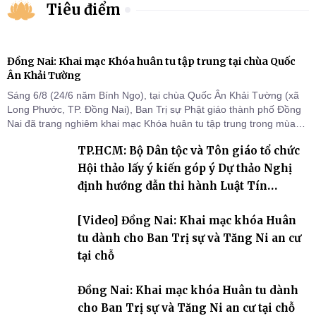
Tiêu điểm
Đồng Nai: Khai mạc Khóa huân tu tập trung tại chùa Quốc
Ân Khải Tường
Sáng 6/8 (24/6 năm Bính Ngọ), tại chùa Quốc Ân Khải Tường (xã
Long Phước, TP. Đồng Nai), Ban Trị sự Phật giáo thành phố Đồng
Nai đã trang nghiêm khai mạc Khóa huân tu tập trung trong mùa
An cư kiết hạ Phật lịch 2570 dành cho chư Tăng hành giả an cư tại
TP.HCM: Bộ Dân tộc và Tôn giáo tổ chức
chỗ khu vực VII, VIII và trường hạ chùa Quốc Ân Khải Tường.
Hội thảo lấy ý kiến góp ý Dự thảo Nghị
định hướng dẫn thi hành Luật Tín
ngưỡng, tôn giáo
[Video] Đồng Nai: Khai mạc khóa Huân
tu dành cho Ban Trị sự và Tăng Ni an cư
tại chỗ
Đồng Nai: Khai mạc khóa Huân tu dành
cho Ban Trị sự và Tăng Ni an cư tại chỗ