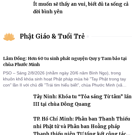
Ít muốn sẽ thấy an vui, biết đủ ta sống cả
đời bình yên
Phật Giáo & Tuổi Trẻ
Lâm Đồng: Hơn 60 tu sinh phát nguyện Quy y Tam bảo tại
chùa Phước Minh
PSO – Sáng 2/8/2026 (nhằm ngày 20/6 năm Bính Ngọ), trong
khuôn khổ khóa sinh hoạt Phật pháp mùa hè "Tay Phật trong tay
con" lần II với chủ đề "Trái tim hiểu biết", chùa Phước Minh (xã
Hàm Kiệm) đã trang nghiêm tổ chức lễ phát nguyện quy y Tam bảo
Tây Ninh: Khóa tu “Tỏa sáng Từ tâm” lần
cho hơn 60 tu sinh.
III tại chùa Đông Quang
TP. Hồ Chí Minh: Phân ban Thanh Thiếu
nhi Phật tử và Phân ban Hoằng pháp
Thanh thiếu niên TƯ tổng kết công tác