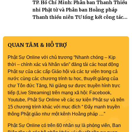
TP. Hồ Chí Minh: Phân ban Thanh Thiếu
nhi Phật tử và Phân ban Hoằng pháp
Thanh thiếu niên TƯ tổng kết công tác
Phật sự nhiệm kỳ IX (2022 – 2027)
QUAN TÂM & HỖ TRỢ
Phật Sự Online với chủ trương “Nhanh chóng – Kịp
thời – chính xác và Nhân văn” đăng tải các hoạt động
Phật sự của các cấp Giáo hội và các tự viện trong cả
nước cùng các chương trình tu học, thuyết giảng của
chư Tôn đức Tăng, Ni giảng sư được truyền hình trực
tiếp (Live Streaming) trên mạng xã hội: Facebook,
Youtube, Phật Sự Online về các sự kiện Phật sự và trên
15 chương trình khác với mục đích “ Đẩy mạnh truyền
thông Phật giáo như một kênh Hoằng pháp …”
Phật Sự Online có trên 60 nhân sự là phóng viên, Ban