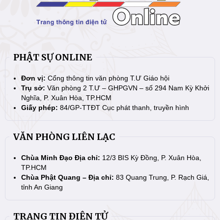
PHẬT SỰ ONLINE
Đơn vị:
Cổng thông tin văn phòng T.Ư Giáo hội
Trụ sở:
Văn phòng 2 T.Ư – GHPGVN – số 294 Nam Kỳ Khởi
Nghĩa, P. Xuân Hòa, TP.HCM
Giấy phép:
84/GP-TTĐT Cục phát thanh, truyền hình
VĂN PHÒNG LIÊN LẠC
Chùa Minh Đạo Địa chỉ:
12/3 BIS Kỳ Đồng, P. Xuân Hòa,
TP.HCM
Chùa Phật Quang – Địa chỉ:
83 Quang Trung, P. Rạch Giá,
tỉnh An Giang
TRANG TIN ĐIỆN TỬ