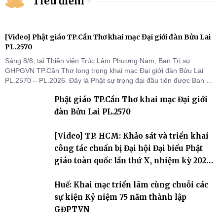
Tiêu điểm
[Video] Phật giáo TP.Cần Thơ khai mạc Đại giới đàn Bửu Lai
PL.2570
Sáng 8/8, tại Thiền viện Trúc Lâm Phương Nam, Ban Trị sự
GHPGVN TP.Cần Thơ long trọng khai mạc Đại giới đàn Bửu Lai
PL.2570 – PL.2026. Đây là Phật sự trọng đại đầu tiên được Ban Trị
sự triển khai sau thành công của Đại hội Phật giáo thành phố lần
Phật giáo TP.Cần Thơ khai mạc Đại giới
thứ I, thể hiện sự quan tâm đối với công tác truyền giới, đào tạo
Tăng tài và tiếp nối mạng mạch Tăng-g
đàn Bửu Lai PL.2570
[Video] TP. HCM: Khảo sát và triển khai
công tác chuẩn bị Đại hội Đại biểu Phật
giáo toàn quốc lần thứ X, nhiệm kỳ 2026-
2031
Huế: Khai mạc triển lãm cùng chuỗi các
sự kiện Kỷ niệm 75 năm thành lập
GĐPTVN