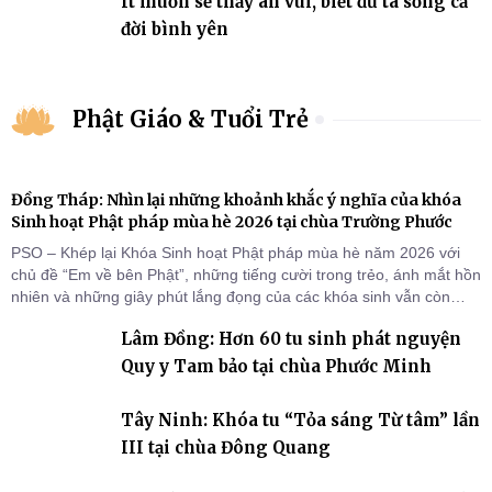
Ít muốn sẽ thấy an vui, biết đủ ta sống cả
đời bình yên
Phật Giáo & Tuổi Trẻ
Đồng Tháp: Nhìn lại những khoảnh khắc ý nghĩa của khóa
Sinh hoạt Phật pháp mùa hè 2026 tại chùa Trường Phước
PSO – Khép lại Khóa Sinh hoạt Phật pháp mùa hè năm 2026 với
chủ đề “Em về bên Phật”, những tiếng cười trong trẻo, ánh mắt hồn
nhiên và những giây phút lắng đọng của các khóa sinh vẫn còn
đọng lại dưới mái chùa Trường Phước (xã Tân Hương, tỉnh Đồng
Lâm Đồng: Hơn 60 tu sinh phát nguyện
Tháp). Những tuần tu học ngắn ngủi nhưng đã trở thành hành
trang quý báu, gieo những hạt giống thiện l
Quy y Tam bảo tại chùa Phước Minh
Tây Ninh: Khóa tu “Tỏa sáng Từ tâm” lần
III tại chùa Đông Quang