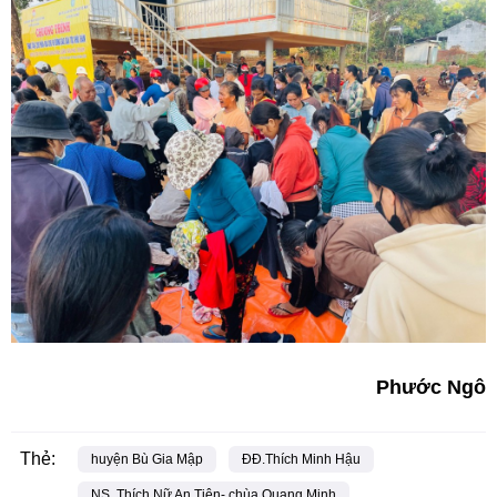
Phước Ngô
Thẻ:
huyện Bù Gia Mập
ĐĐ.Thích Minh Hậu
NS. Thích Nữ An Tiên- chùa Quang Minh