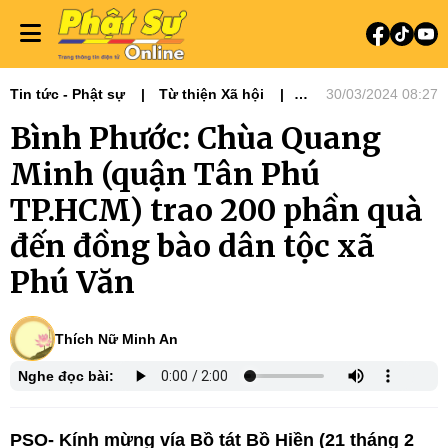
Tin tức - Phật sự
Từ thiện Xã hội
30/03/2024 08:27
Phật sự miền Đông
Ni giới
Bình Phước: Chùa Quang
Tin Tức Hoạt Động
Từ Thiện Xã Hội
Minh (quận Tân Phú
TP.HCM) trao 200 phần quà
đến đồng bào dân tộc xã
Phú Văn
Thích Nữ Minh An
Nghe đọc bài:
PSO- Kính mừng vía Bồ tát Bồ Hiền (21 tháng 2